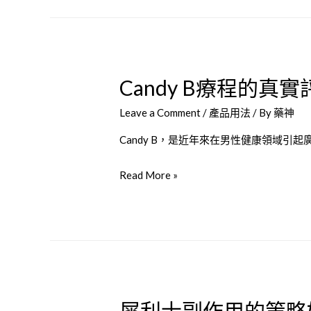
的
犀
功
利
效
士？
成
Candy B療程的真實
分
和
Leave a Comment
/
產品用法
/ By
藥神
服
用
Candy B，是近年來在男性健康領域
方
Candy
Read More »
法
B
療
程
的
真
實
犀利士副作用的策略
評