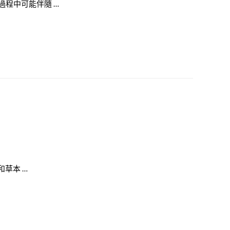
程中可能伴隨 …
草本 …