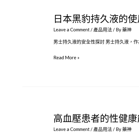
较
日本黑豹持久液的使
必
利
Leave a Comment
/
產品用法
/ By
藥神
劲
超
男士持久液的安全性探討 男士持久液，作
级
日
Read More »
必
本
利
黑
劲
豹
威
持
而
久
钢
液
犀
高血壓患者的性健康
的
利
使
士
Leave a Comment
/
產品用法
/ By
藥神
用
哪