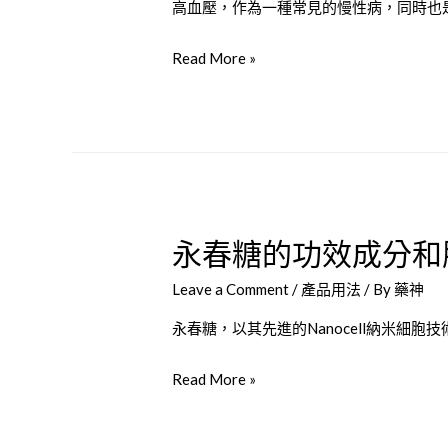
方
高血壓，作為一種常見的慢性病，同時也
个
法
是
高
Read More »
和
最
血
安
佳
壓
全
选
患
性
择？
者
詳
的
解？
性
永春糖的功效成分和
健
康
Leave a Comment
/
產品用法
/ By
藥神
能
否
永春糖，以其先進的Nanocell納米細
安
永
Read More »
全
春
使
糖
用