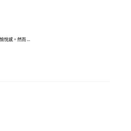
愉悅感。然而 …