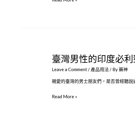
理
而
並
鋼
評
不
估
奏
是
效？
否
解
繼
臺灣男性的印度必利
析
續
6
使
Leave a Comment
/
產品用法
/ By
藥神
種
用
可
親愛的臺灣的男士朋友們，是否曾經聽說
能
臺
Read More »
原
灣
因
男
及
性
解
的
決