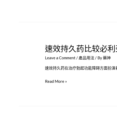
增
挑
大
選
胶
最
囊
適
的
合
正
你
速效持久药比较必利
确
的
服
陽
Leave a Comment
/
產品用法
/ By
藥神
用
痿
方
速效持久药在治疗勃起功能障碍方面扮演
治
法
療
速
Read More »
解
良
效
析？
方？
持
久
药
比