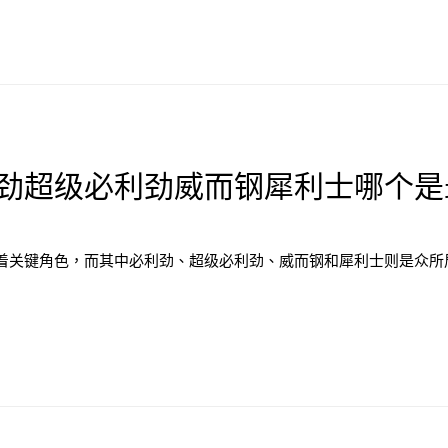
劲超级必利劲威而钢犀利士哪个是
着关键角色，而其中必利劲、超级必利劲、威而钢和犀利士则是众所周