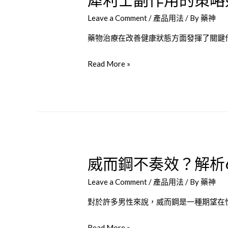
價
Leave a Comment
/
產品用法
/ By
藥神
藥物治療在改善健康狀態方面發揮了關鍵作
犀
Read More »
利
士
副
作
用
的
威而鋼不奏效？解析
策
略
Leave a Comment
/
產品用法
/ By
藥神
如
何
對於許多男性來說，威而鋼是一種期望在
處
威
Read More »