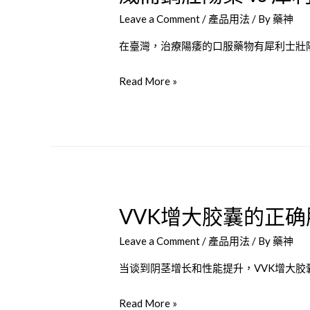
Leave a Comment
/
產品用法
/ By
藥神
在臺灣，治療陽痿的口服藥物有犀利士壯
威
Read More »
而
鋼
壯
陽
藥
vs
VVK增大胶囊的正
犀
利
Leave a Comment
/
產品用法
/ By
藥神
士
壯
当谈到阴茎增长和性能提升，VVK增大胶
陽
VVK
Read More »
藥