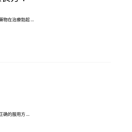
物在治療勃起 …
确的服用方 …