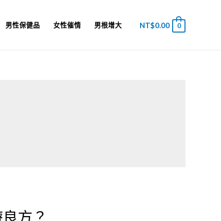
NT$
0.00
男性保健品
女性催情
男根增大
0
療良方？