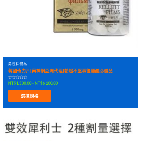
男性保健品
韓國奇力片[藥神網亞洲代理]勃起不堅事後腰酸必備品
評
NT$
1,300.00
–
NT$
6,100.00
分
0
滿
選擇規格
分
5