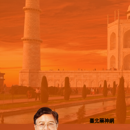
臺北藥神網