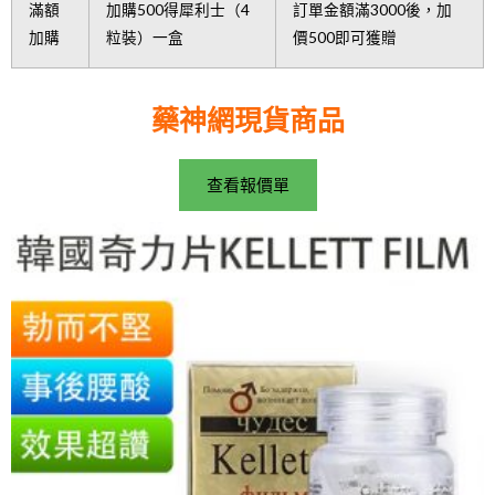
滿額
加購500得犀利士（4
訂單金額滿3000後，加
加購
粒裝）一盒
價500即可獲贈
藥神網現貨商品
查看報價單