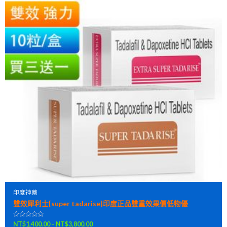
印度神藥
雙效犀利士[super tadarise]印度正品雙重效果價低物優
評
NT$
1,400.00
–
NT$
3,800.00