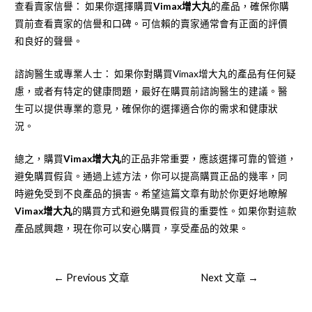
查看賣家信譽： 如果你選擇購買
Vimax增大丸
的產品，確保你購
買前查看賣家的信譽和口碑。可信賴的賣家通常會有正面的評價
和良好的聲譽。
諮詢醫生或專業人士： 如果你對購買Vimax增大丸的產品有任何疑
慮，或者有特定的健康問題，最好在購買前諮詢醫生的建議。醫
生可以提供專業的意見，確保你的選擇適合你的需求和健康狀
況。
總之，購買
Vimax增大丸
的正品非常重要，應該選擇可靠的管道，
避免購買假貨。通過上述方法，你可以提高購買正品的幾率，同
時避免受到不良產品的損害。希望這篇文章有助於你更好地瞭解
Vimax增大丸
的購買方式和避免購買假貨的重要性。如果你對這款
產品感興趣，現在你可以安心購買，享受產品的效果。
文
←
Previous 文章
Next 文章
→
章
導