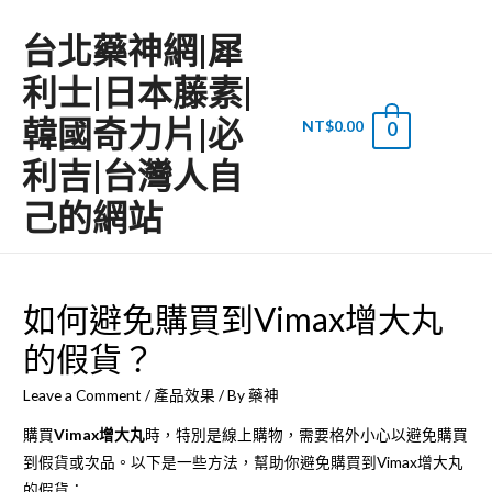
台北藥神網|犀
利士|日本藤素|
韓國奇力片|必
NT$
0.00
0
Main
利吉|台灣人自
Men
己的網站
如何避免購買到Vimax增大丸
的假貨？
Leave a Comment
/
產品效果
/ By
藥神
購買
Vimax增大丸
時，特別是線上購物，需要格外小心以避免購買
到假貨或次品。以下是一些方法，幫助你避免購買到
Vimax增大丸
的假貨：