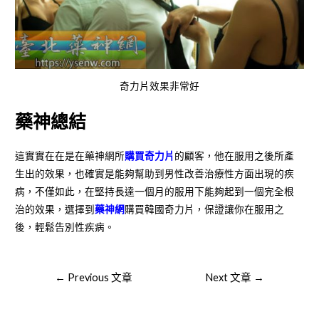
奇力片效果非常好
藥神總結
這實實在在是在藥神網所
購買奇力片
的顧客，他在服用之後所產
生出的效果，也確實是能夠幫助到男性改善治療性方面出現的疾
病，不僅如此，在堅持長達一個月的服用下能夠起到一個完全根
治的效果，選擇到
藥神網
購買韓國奇力片，保證讓你在服用之
後，輕鬆告別性疾病。
文
←
Previous 文章
Next 文章
→
章
導