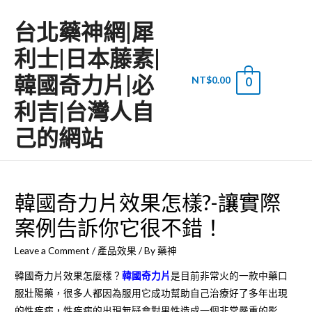
台北藥神網|犀
利士|日本藤素|
韓國奇力片|必
NT$
0.00
0
Main
利吉|台灣人自
Men
己的網站
韓國奇力片效果怎樣?-讓實際
案例告訴你它很不錯！
Leave a Comment
/
產品效果
/ By
藥神
韓國奇力片效果怎麼樣？
韓國奇力片
是目前非常火的一款中藥口
服壯陽藥，很多人都因為服用它成功幫助自己治療好了多年出現
的性疾病，性疾病的出現無疑會對男性造成一個非常嚴重的影