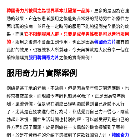
韓國奇力片被稱之為世界草本壯陽第一品牌
，更多的是因為它強
勁的效果，它在被患者服用之後能夠非常好的幫助男性治療性方
面出現的疾病，並且在一定時間的服用下能夠達到完全根治的效
果，而且
它不限制服用人群，只要是成年男性都是可以進行服用
的
，服用之後還不會產生副作用，也正是因為
韓國奇力片
擁有如
此好的效果，也被總多人所質疑，今天藥神就給大家分享一個在
藥神網購買
服用韓國奇力片
之後的實際案例！
服用奇力片實際案例
劉總是某工地的老總，不缺錢，但是因為常年需要喝酒應酬，也
經常夜夜笙歌，而現如今年齡也超過40歲了，正是因為常年應
酬，風流倜儻，但是現在劉總已經明顯感覺到自己身體不太行
了，尤其是在幾次進行性行為時，都感覺到自己力不從心，陰莖
勃起非常慢，而性生活時間也特別的短，可以感受得到是自己的
性方面出現了問題，於是劉總在一次偶然的機會接觸到了藥神
網，於是在黃藥神的介紹下選擇到了這款韓國奇力片，
韓國奇力